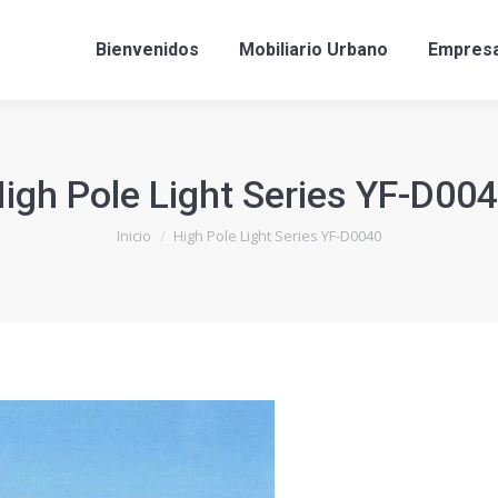
Bienvenidos
Mobiliario Urbano
Empres
igh Pole Light Series YF-D00
Estás aquí:
Inicio
High Pole Light Series YF-D0040