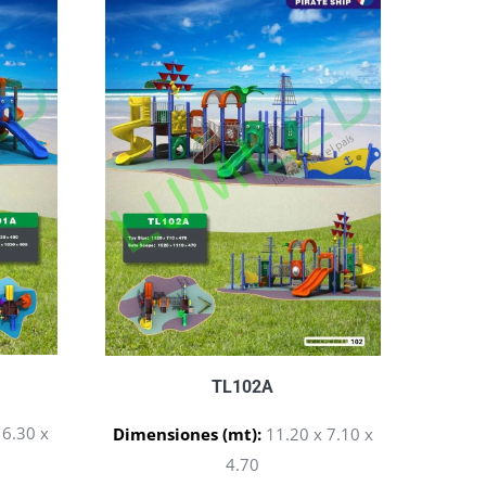
TL102A
 6.30 x
Dimensiones (mt):
11.20 x 7.10 x
4.70