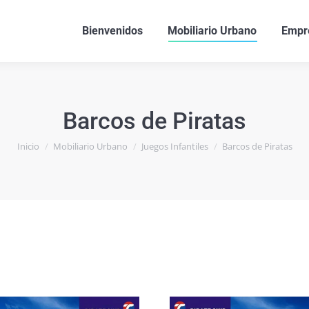
Bienvenidos
Mobiliario Urbano
Empr
Barcos de Piratas
Estás aquí:
Inicio
Mobiliario Urbano
Juegos Infantiles
Barcos de Piratas