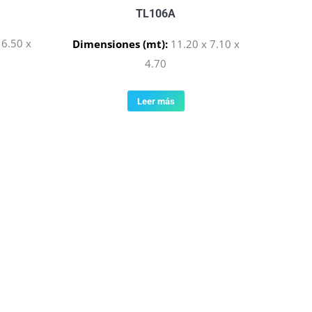
TL106A
 6.50 x
Dimensiones (mt):
11.20 x 7.10 x
4.70
Leer más