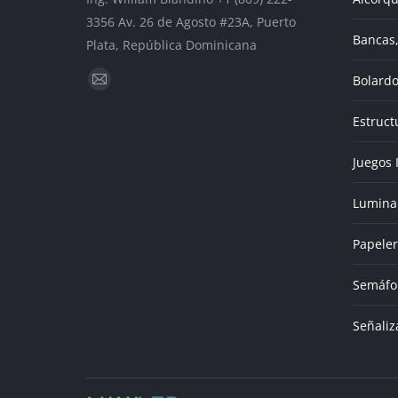
3356 Av. 26 de Agosto #23A, Puerto
Bancas,
Plata, República Dominicana
Encuéntranos en:
Bolardo
Mail
page
Estruct
opens
in
Juegos 
new
Lumina
window
Papeler
Semáfo
Señaliz