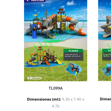
TL099A
Dimen
Dimensiones (mt):
9.30 x 7.40 x
4.70