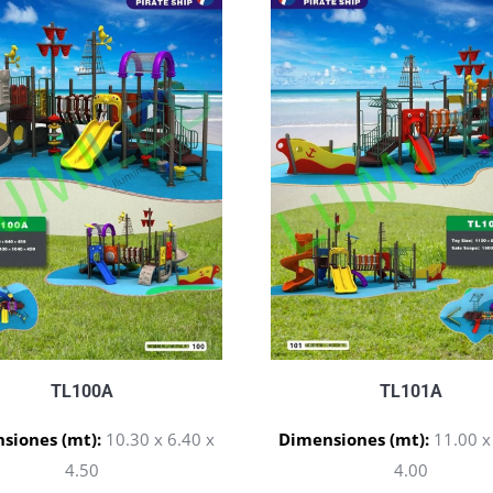
TL100A
TL101A
siones (mt):
10.30 x 6.40 x
Dimensiones (mt):
11.00 x
4.50
4.00