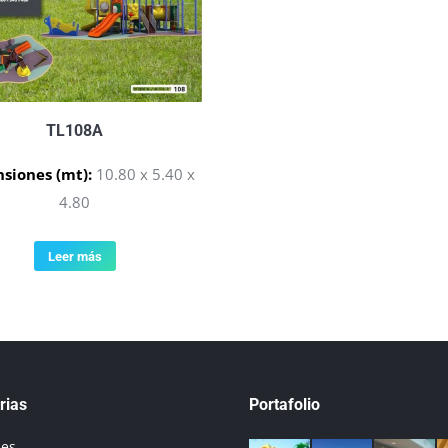
TL108A
siones (mt):
10.80 x 5.40 x
4.80
Leer más
rias
Portafolio
ues