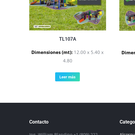
TL107A
Dimensiones (mt):
12.00 x 5.40 x
Dimen
4.80
Leer más
Contacto
Catego
Ing. William Blandino +1 (809) 222-
Alcorq