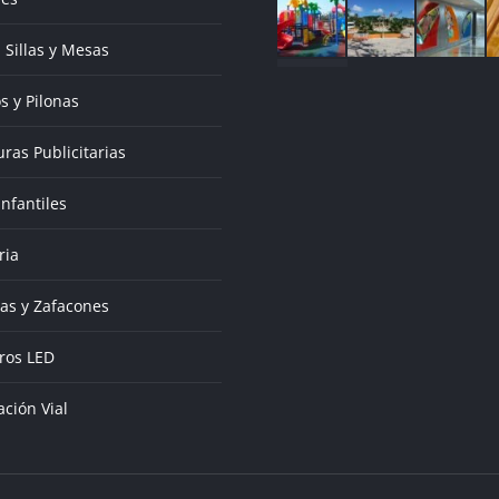
 Sillas y Mesas
s y Pilonas
uras Publicitarias
Infantiles
ria
as y Zafacones
ros LED
ación Vial