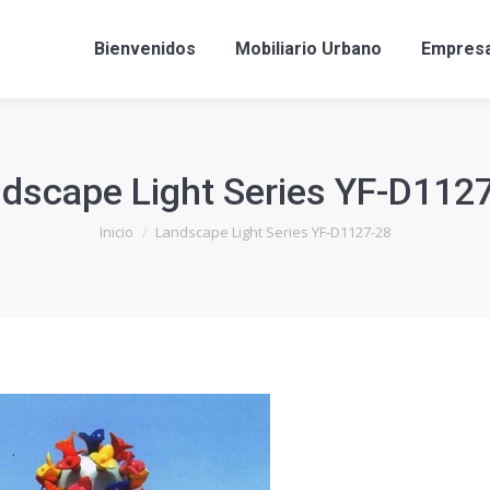
Bienvenidos
Mobiliario Urbano
Empres
dscape Light Series YF-D112
Estás aquí:
Inicio
Landscape Light Series YF-D1127-28