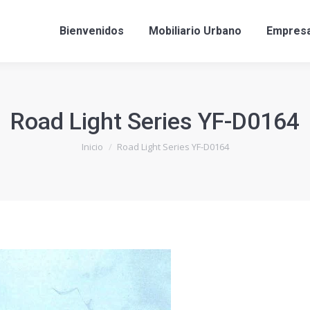
Bienvenidos
Mobiliario Urbano
Empres
Road Light Series YF-D0164
Estás aquí:
Inicio
Road Light Series YF-D0164