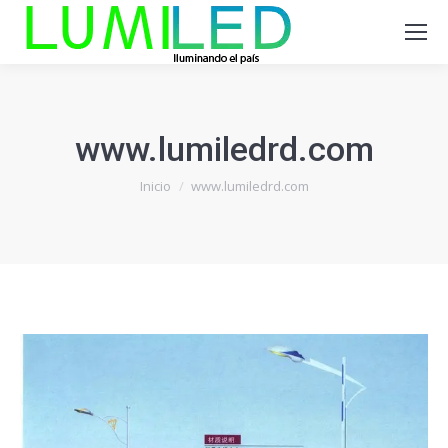
www.lumiledrd.com
Estás aquí:
Inicio
www.lumiledrd.com