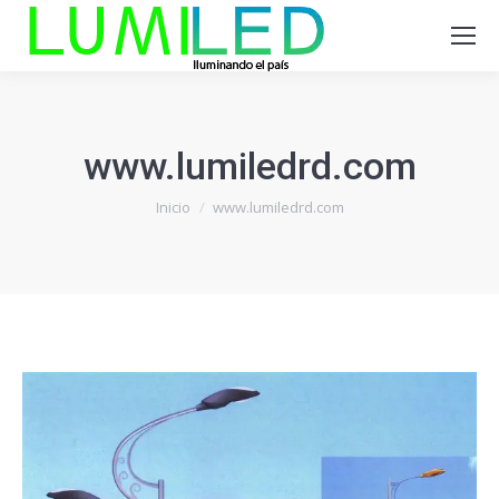
www.lumiledrd.com
Estás aquí:
Inicio
www.lumiledrd.com