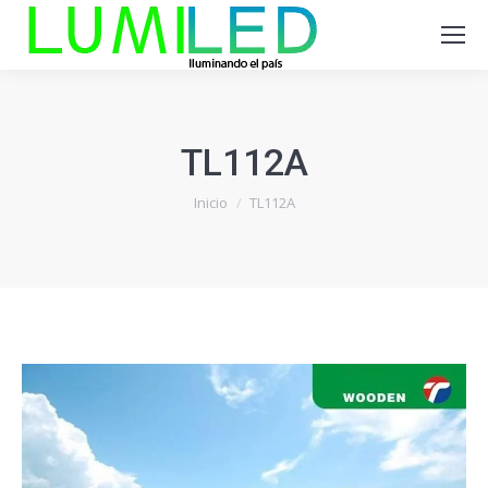
TL112A
Estás aquí:
Inicio
TL112A