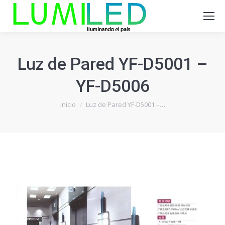
Luz de Pared YF-D5001 –
YF-D5006
Estás aquí:
Inicio
Luz de Pared YF-D5001 –…