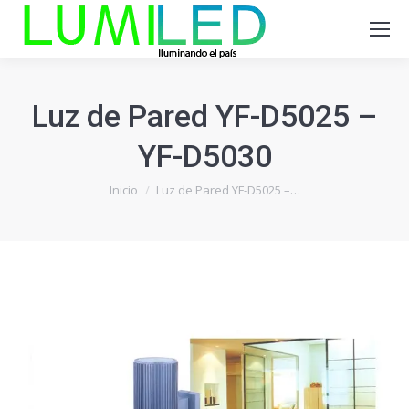
Luz de Pared YF-D5025 –
YF-D5030
Estás aquí:
Inicio
Luz de Pared YF-D5025 –…