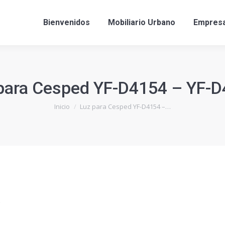
Bienvenidos
Mobiliario Urbano
Empres
para Cesped YF-D4154 – YF-
Estás aquí:
Inicio
Luz para Cesped YF-D4154 –…