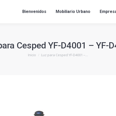
Bienvenidos
Mobiliario Urbano
Empres
para Cesped YF-D4001 – YF-
Estás aquí:
Inicio
Luz para Cesped YF-D4001 –…