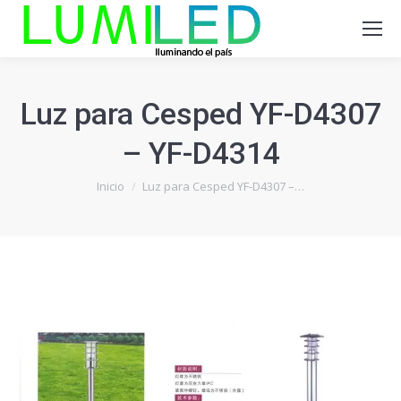
Luz para Cesped YF-D4307
– YF-D4314
Estás aquí:
Inicio
Luz para Cesped YF-D4307 –…