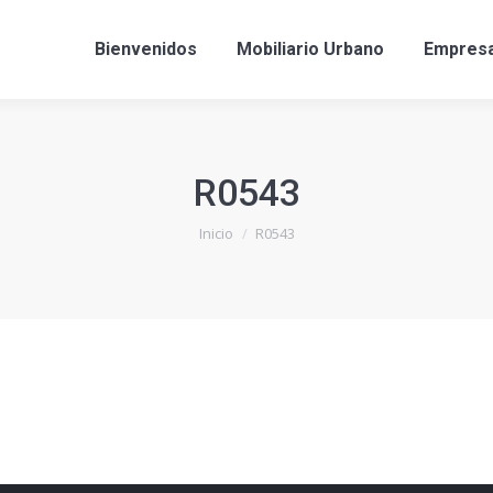
Bienvenidos
Mobiliario Urbano
Empres
R0543
Estás aquí:
Inicio
R0543