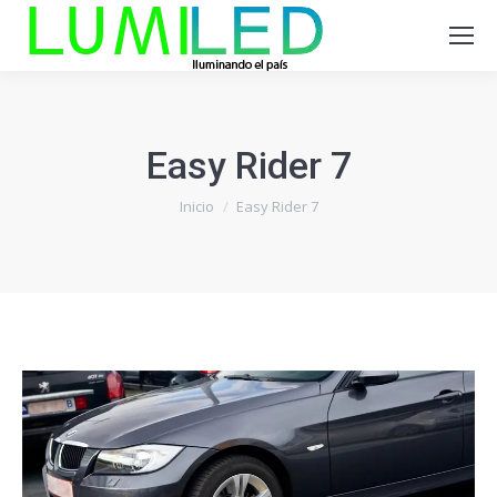
Easy Rider 7
Estás aquí:
Inicio
Easy Rider 7