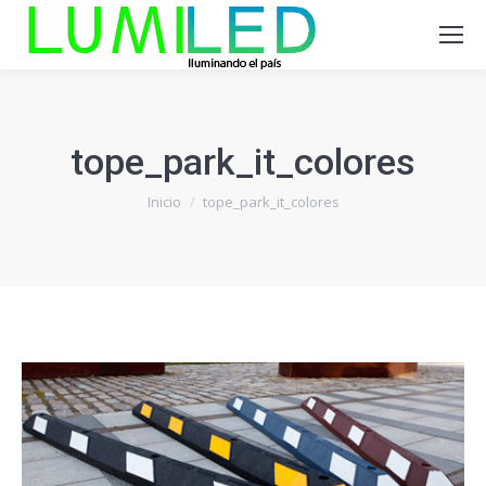
tope_park_it_colores
Estás aquí:
Inicio
tope_park_it_colores