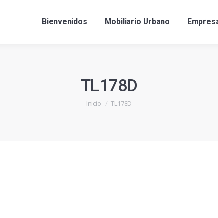
Bienvenidos
Mobiliario Urbano
Empres
TL178D
Estás aquí:
Inicio
TL178D