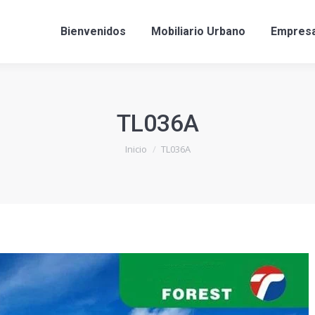
Bienvenidos
Mobiliario Urbano
Empres
TL036A
Estás aquí:
Inicio
TL036A