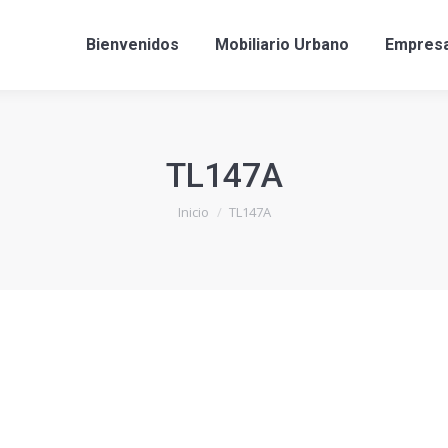
Bienvenidos
Mobiliario Urbano
Empres
TL147A
Estás aquí:
Inicio
TL147A