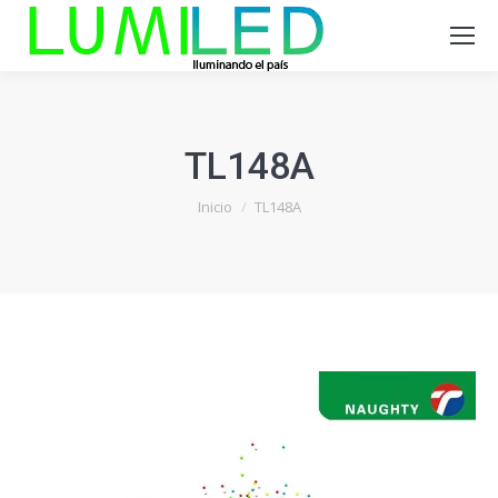
TL148A
Estás aquí:
Inicio
TL148A