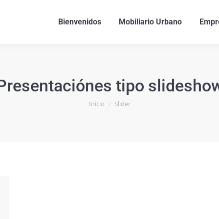
Bienvenidos
Mobiliario Urbano
Empr
Presentaciónes tipo slidesho
Estás aquí:
Inicio
Slider