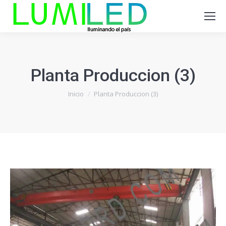
Planta Produccion (3)
Estás aquí:
Inicio
Planta Produccion (3)