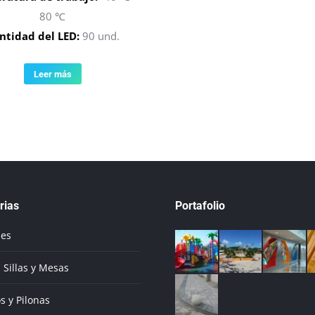
80 ℃
ntidad del LED:
90 und.
Leer más
rias
Portafolio
ues
 Sillas y Mesas
s y Pilonas