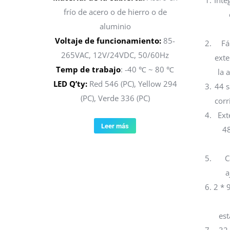
Inte
frío de acero o de hierro o de
aluminio
Voltaje de funcionamiento:
85-
Fá
265VAC, 12V/24VDC, 50/60Hz
exte
Temp de trabajo
: -40 ℃ ~ 80 ℃
la 
LED Q’ty:
Red 546 (PC), Yellow 294
44 s
(PC), Verde 336 (PC)
corr
Ext
Leer más
48
C
a
2 * 
est