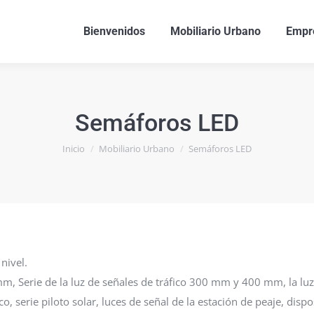
Bienvenidos
Mobiliario Urbano
Empr
Semáforos LED
Estás aquí:
Inicio
Mobiliario Urbano
Semáforos LED
nivel.
, Serie de la luz de señales de tráfico 300 mm y 400 mm, la lu
ico, serie piloto solar, luces de señal de la estación de peaje, disp