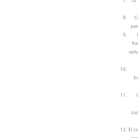
32 
C
pas
fr
seña
f
cu
El c