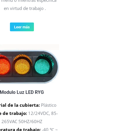
 menú o mientras específica
en virtud de trabajo .
Leer más
Modulo Luz LED RYG
ial de la cubierta:
Plástico
e de trabajo:
12/24VDC, 85-
265VAC 50HZ/60HZ
ratura de trabajo:
-40 ℃ ~