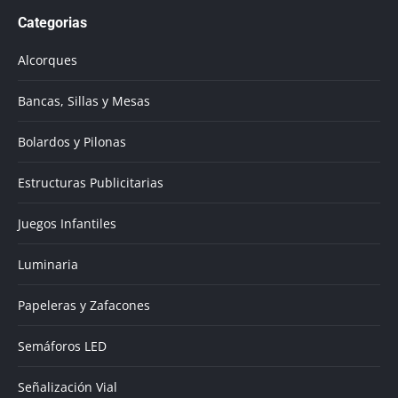
page
Categorias
opens
in
Alcorques
new
window
Bancas, Sillas y Mesas
Bolardos y Pilonas
Estructuras Publicitarias
Juegos Infantiles
Luminaria
Papeleras y Zafacones
Semáforos LED
Señalización Vial