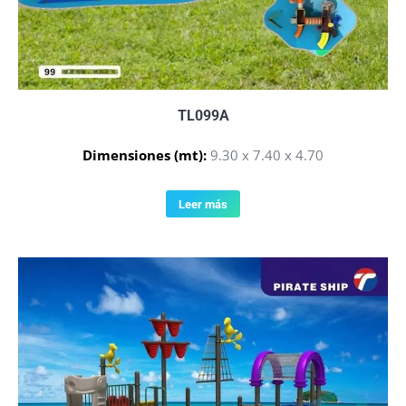
TL099A
Dimensiones (mt):
9.30 x 7.40 x 4.70
Leer más