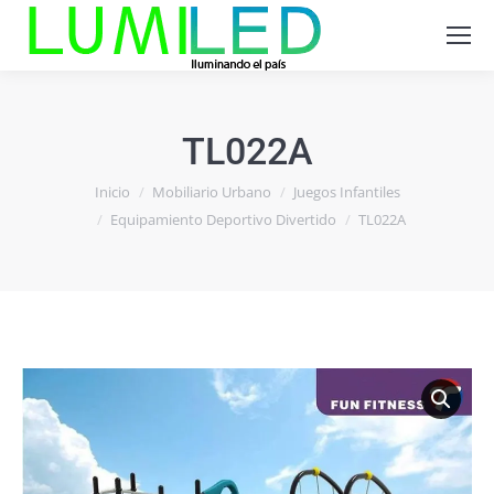
TL022A
Estás aquí:
Inicio
Mobiliario Urbano
Juegos Infantiles
Equipamiento Deportivo Divertido
TL022A