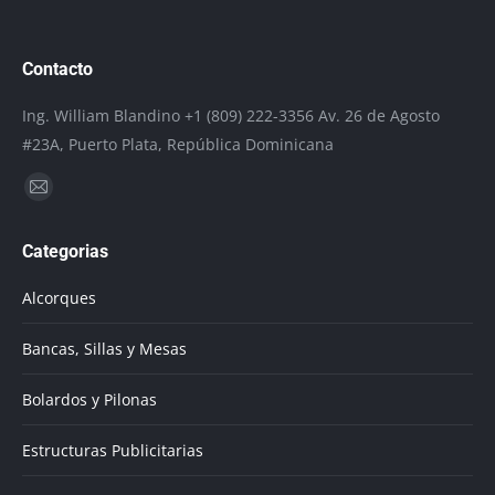
Contacto
Ing. William Blandino +1 (809) 222-3356 Av. 26 de Agosto
#23A, Puerto Plata, República Dominicana
Encuéntranos en:
Mail
page
Categorias
opens
in
Alcorques
new
window
Bancas, Sillas y Mesas
Bolardos y Pilonas
Estructuras Publicitarias