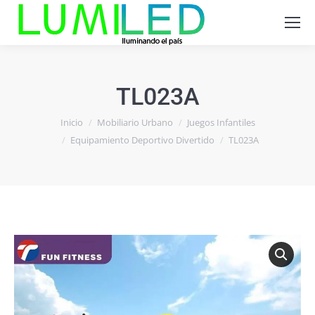
TL023A
Estás aquí:
Inicio
Mobiliario Urbano
Juegos Infantiles
Equipamiento Deportivo Divertido
TL023A