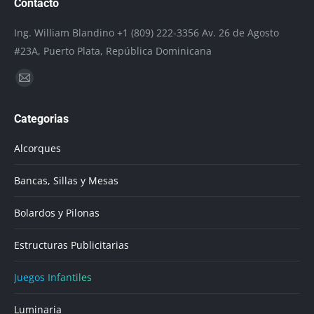
Contacto
Ing. William Blandino +1 (809) 222-3356 Av. 26 de Agosto
#23A, Puerto Plata, República Dominicana
Encuéntranos en:
Mail
page
Categorias
opens
in
Alcorques
new
window
Bancas, Sillas y Mesas
Bolardos y Pilonas
Estructuras Publicitarias
Juegos Infantiles
Luminaria