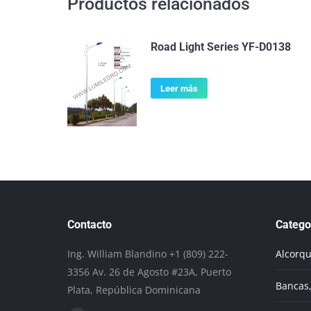
Productos relacionados
Road Light Series YF-D0138
Leer más
Contacto
Catego
Ing. William Blandino +1 (809) 222-
Alcorq
3356 Av. 26 de Agosto #23A, Puerto
Bancas,
Plata, República Dominicana