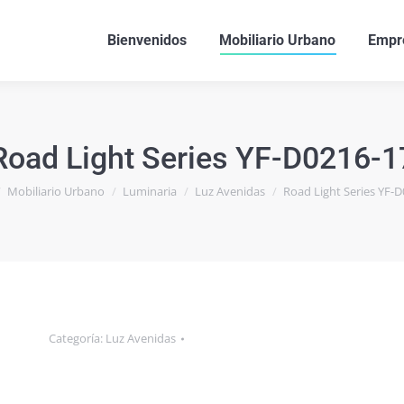
Bienvenidos
Mobiliario Urbano
Empr
Road Light Series YF-D0216-1
uí:
Mobiliario Urbano
Luminaria
Luz Avenidas
Road Light Series YF-
Categoría:
Luz Avenidas