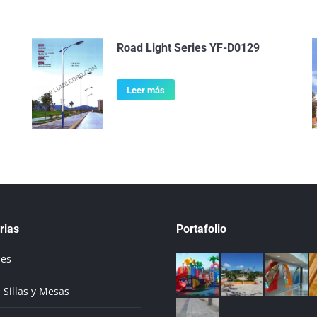
Road Light Series YF-D0129
Leer más
rias
Portafolio
ues
 Sillas y Mesas