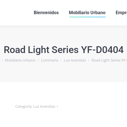
Bienvenidos
Mobiliario Urbano
Empr
Road Light Series YF-D0404
quí:
Mobiliario Urbano
Luminaria
Luz Avenidas
Road Light Series YF
Categoría:
Luz Avenidas