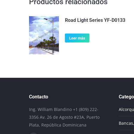
Productos relacionados
Road Light Series YF-D0133
Leer más
Contacto
Catego
Ing. William Blandino +1 (809) 222-
Alcorq
3356 Av. 26 de Agosto #23A, Puerto
Bancas,
Plata, República Dominicana