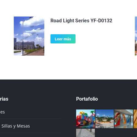
Road Light Series YF-D0132
Leer más
rias
Portafolio
ues
 Sillas y Mesas