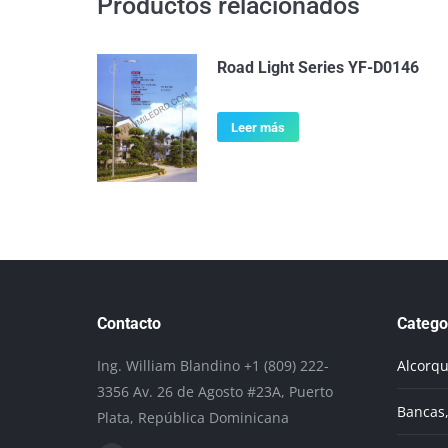
Productos relacionados
Road Light Series YF-D0146
Leer más
Contacto
Catego
Ing. William Blandino +1 (809) 222-
Alcorq
3356 Av. 26 de Agosto #23A, Puerto
Bancas,
Plata, República Dominicana