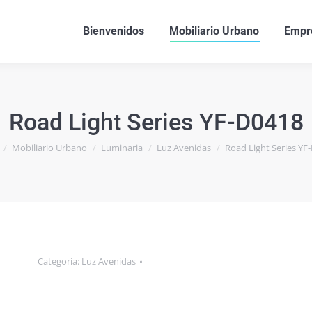
Bienvenidos
Mobiliario Urbano
Empr
Road Light Series YF-D0418
quí:
Mobiliario Urbano
Luminaria
Luz Avenidas
Road Light Series YF
Categoría:
Luz Avenidas