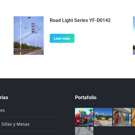
Road Light Series YF-D0142
Leer más
rias
Portafolio
ues
 Sillas y Mesas