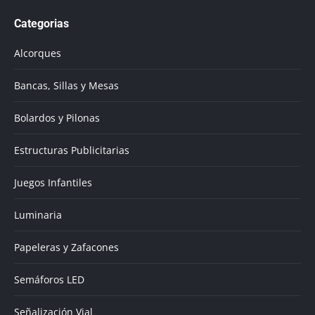
page
Categorias
opens
in
Alcorques
new
window
Bancas, Sillas y Mesas
Bolardos y Pilonas
Estructuras Publicitarias
Juegos Infantiles
Luminaria
Papeleras y Zafacones
Semáforos LED
Señalización Vial