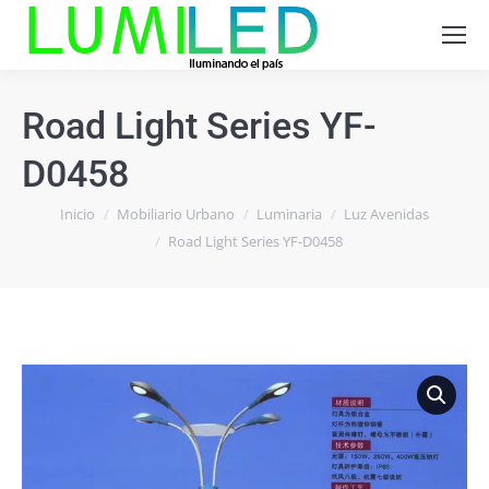
Road Light Series YF-
D0458
Estás aquí:
Inicio
Mobiliario Urbano
Luminaria
Luz Avenidas
Road Light Series YF-D0458