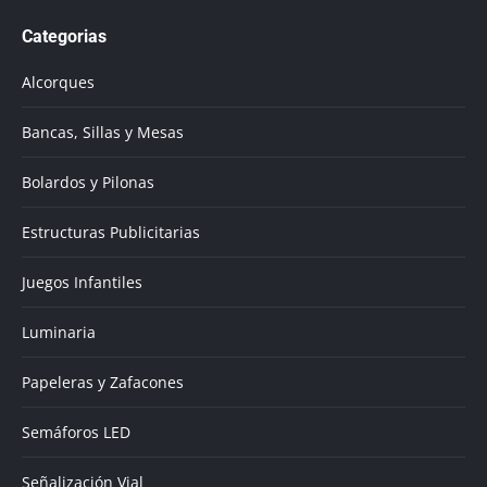
page
Categorias
opens
in
Alcorques
new
window
Bancas, Sillas y Mesas
Bolardos y Pilonas
Estructuras Publicitarias
Juegos Infantiles
Luminaria
Papeleras y Zafacones
Semáforos LED
Señalización Vial