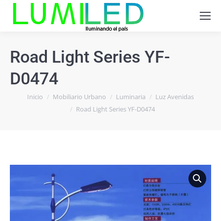
Road Light Series YF-
D0474
Estás aquí:
Inicio
Mobiliario Urbano
Luminaria
Luz Avenidas
Road Light Series YF-D0474