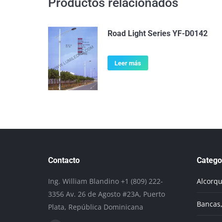
Productos relacionados
Road Light Series YF-D0142
Leer más
Contacto
Catego
Ing. William Blandino +1 (809) 222-
Alcorq
3356 Av. 26 de Agosto #23A, Puerto
Bancas,
Plata, República Dominicana