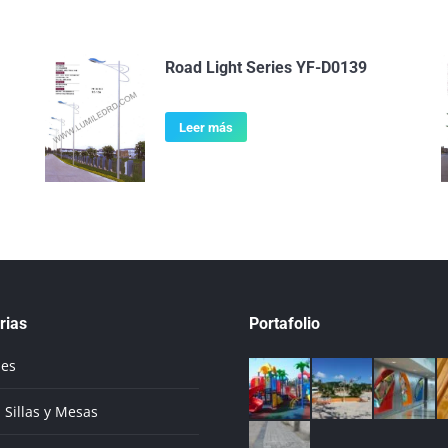
Road Light Series YF-D0139
Leer más
rias
Portafolio
ues
 Sillas y Mesas