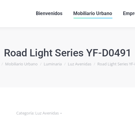
Bienvenidos
Mobiliario Urbano
Empr
Road Light Series YF-D0491
quí:
Mobiliario Urbano
Luminaria
Luz Avenidas
Road Light Series YF
Categoría:
Luz Avenidas