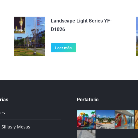
Landscape Light Series YF-
D1026
Leer más
rias
Portafolio
ues
 Sillas y Mesas