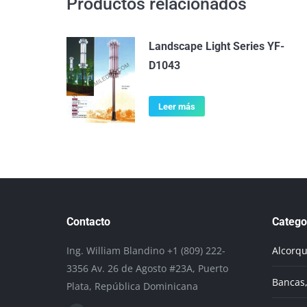
Productos relacionados
Landscape Light Series YF-
D1043
Leer más
Contacto
Catego
Ing. William Blandino +1 (809) 222-
Alcorq
3356 Av. 26 de Agosto #23A, Puerto
Bancas,
Plata, República Dominicana