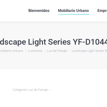
Bienvenidos
Mobiliario Urbano
Empr
dscape Light Series YF-D104
obiliario Urbano
Luminaria
Luz de Paisaje
Landscape Light Series 
Categoría:
Luz de Paisaje