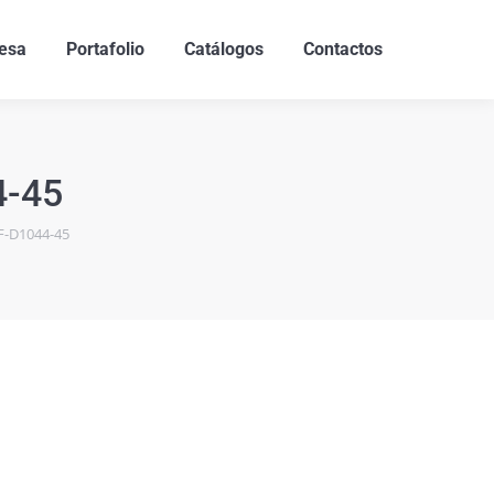
esa
Portafolio
Catálogos
Contactos
4-45
YF-D1044-45