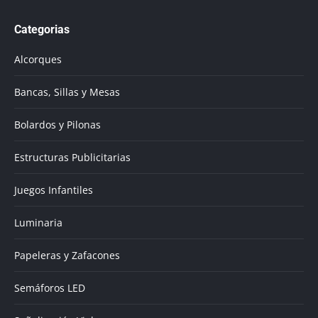
page
Categorias
opens
in
Alcorques
new
window
Bancas, Sillas y Mesas
Bolardos y Pilonas
Estructuras Publicitarias
Juegos Infantiles
Luminaria
Papeleras y Zafacones
Semáforos LED