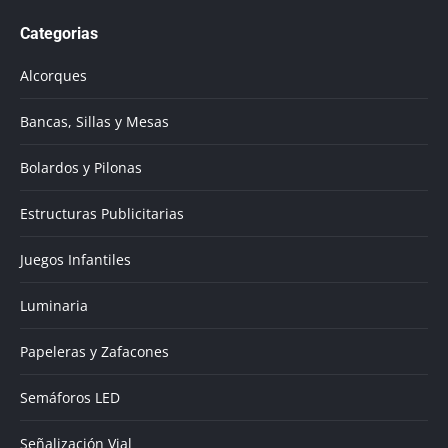
page
Categorias
opens
in
Alcorques
new
window
Bancas, Sillas y Mesas
Bolardos y Pilonas
Estructuras Publicitarias
Juegos Infantiles
Luminaria
Papeleras y Zafacones
Semáforos LED
Señalización Vial