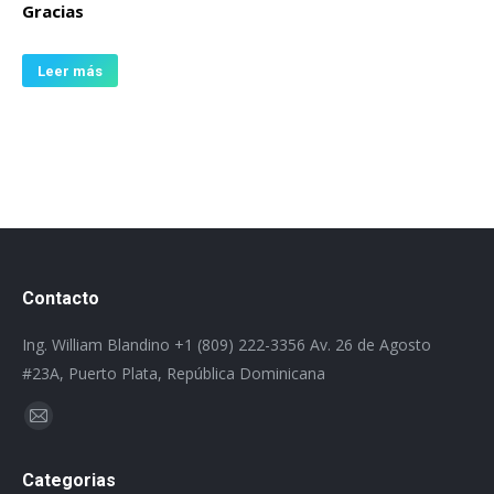
Gracias
Leer más
Contacto
Ing. William Blandino +1 (809) 222-3356 Av. 26 de Agosto
#23A, Puerto Plata, República Dominicana
Encuéntranos en:
Mail
page
Categorias
opens