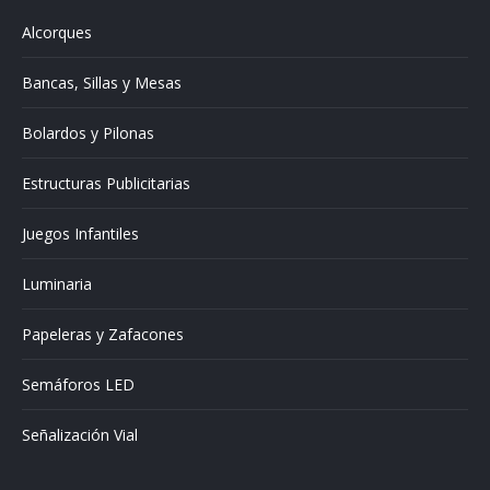
in
Alcorques
new
window
Bancas, Sillas y Mesas
Bolardos y Pilonas
Estructuras Publicitarias
Juegos Infantiles
Luminaria
Papeleras y Zafacones
Semáforos LED
Señalización Vial