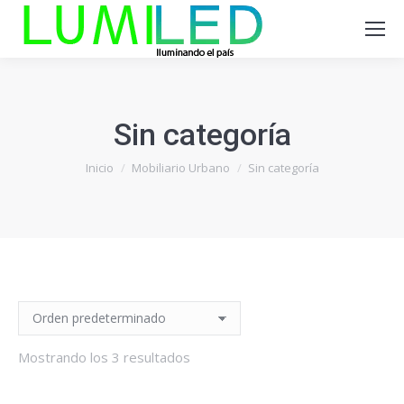
Sin categoría
Estás aquí:
Inicio
Mobiliario Urbano
Sin categoría
Mostrando los 3 resultados